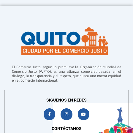
El Comercio Justo, según lo promueve la Organización Mundial de
Comercio Justo (WFTO), es una alianza comercial basada en el
diálogo, la transparencia y el respeto, que busca una mayor equidad
en el comercio internacional.
SÍGUENOS EN REDES
F
I
Y
a
n
o
c
s
u
e
t
t
b
a
u
CONTÁCTANOS
o
g
b