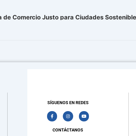
a de Comercio Justo para Ciudades Sostenibl
SÍGUENOS EN REDES
F
I
Y
a
n
o
c
s
u
e
t
t
b
a
u
CONTÁCTANOS
o
g
b