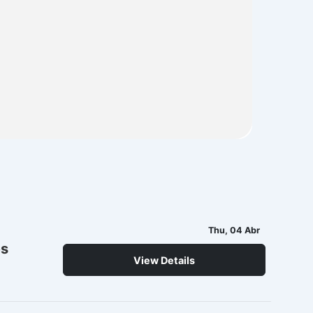
Thu, 04 Abr
es
View Details